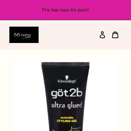
Passer
au
Prix bas tous les jours!
contenu
Se
connecter
Panier