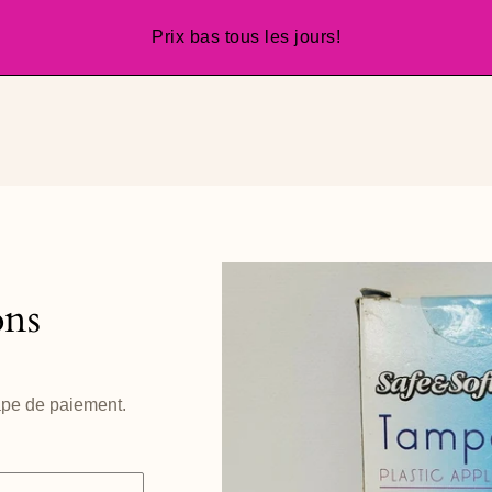
Prix bas tous les jours!
ns
ape de paiement.