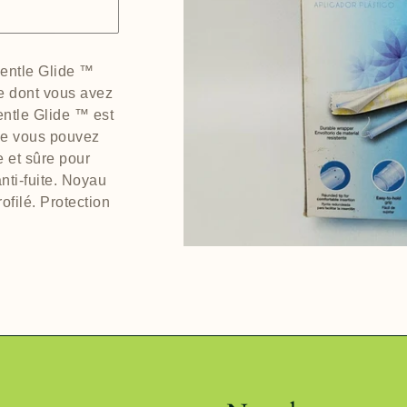
entle Glide ™
e dont vous avez
entle Glide ™ est
lle vous pouvez
e et sûre pour
nti-fuite. Noyau
ofilé. Protection