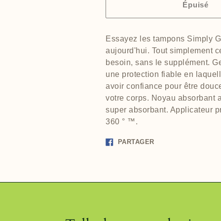
Épuisé
Essayez les tampons Simply G
aujourd'hui. Tout simplement c
besoin, sans le supplément. G
une protection fiable en laque
avoir confiance pour être douc
votre corps. Noyau absorbant a
super absorbant. Applicateur pr
360 ° ™.
Partager
PARTAGER
sur
Facebook