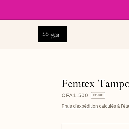
Passer
au
contenu
Femtex Tampo
Prix
CFA1,500
ÉPUISÉ
régulier
Frais d'expédition
calculés à l'ét