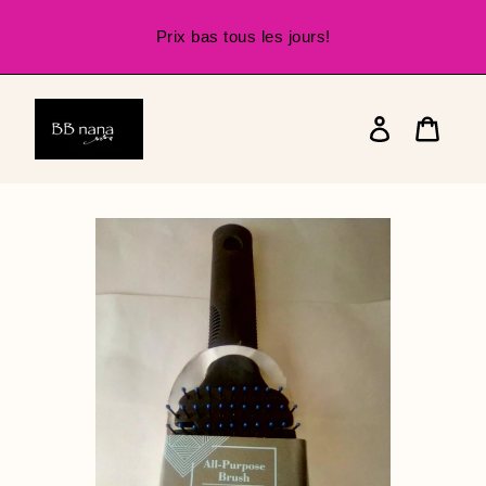
Passer
au
Prix bas tous les jours!
contenu
Se
connecter
Panier