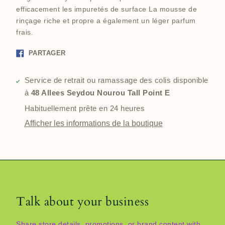
efficacement les impuretés de surface La mousse de
rinçage riche et propre a également un léger parfum
frais.
Partager
PARTAGER
sur
Facebook
Service de retrait ou ramassage des colis disponible
à
48 Allees Seydou Nourou Tall Point E
Habituellement prête en 24 heures
Afficher les informations de la boutique
Talk about your business
Share store details, promotions, or brand content with